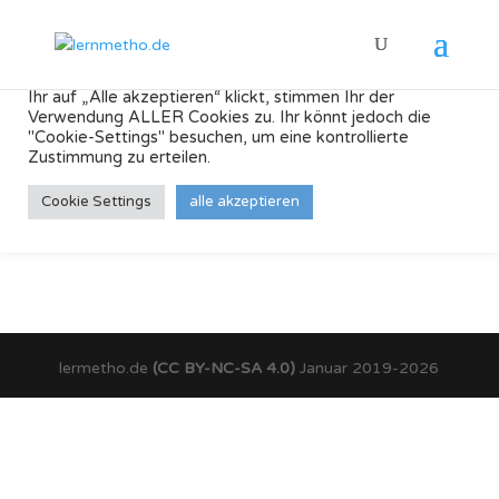
Wir verwenden Cookies auf unserer Website, um Euch
das beste Seitenerlebnis zu bieten, indem wir Eure
Einstellungen für wiederholte Besuche speichern. Indem
Ihr auf „Alle akzeptieren“ klickt, stimmen Ihr der
Verwendung ALLER Cookies zu. Ihr könnt jedoch die
"Cookie-Settings" besuchen, um eine kontrollierte
Zustimmung zu erteilen.
Diese Seite befindet sich noch im Aufbau …
Cookie Settings
alle akzeptieren
Fragen bitte an: torsten.schindler@lernmetho.de
lermetho.de
(CC BY-NC-SA 4.0)
Januar 2019-2026